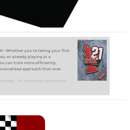
Whether you’re taking your first
ss, or already playing at a
ou can train more efficiently,
personalised approach than ever
engine – it’s a training revolution!
t steps into the world of club chess,
ent level: with FRITZ, you can train
 and with a more personalised