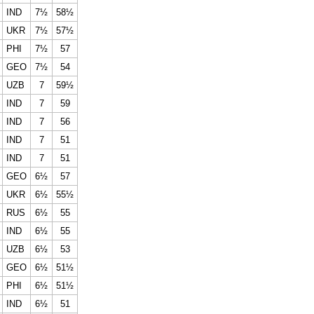
IND
7½
58½
UKR
7½
57½
PHI
7½
57
GEO
7½
54
UZB
7
59½
IND
7
59
IND
7
56
IND
7
51
IND
7
51
GEO
6½
57
UKR
6½
55½
RUS
6½
55
IND
6½
55
UZB
6½
53
GEO
6½
51½
PHI
6½
51½
IND
6½
51