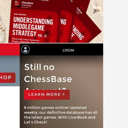
LOGIN
Still no
ChessBase
HOP
Account?
LEARN MORE >
8 million games online! Updated
weekly, our definitive database has all
the latest games. With Live Book and
Let’s Check!