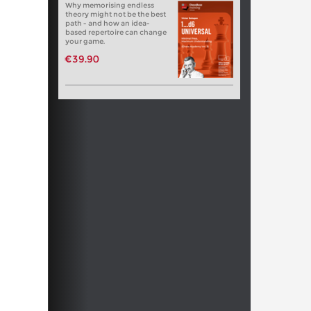
Why memorising endless
theory might not be the best
path - and how an idea-
based repertoire can change
your game.
€39.90