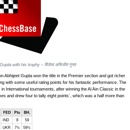
upta with his trophy – विजेता अभिजीत गुप्ता
ijeet Gupta won the title in the Premier section and got richer
g with some useful rating points for his fantastic performance. The
n International tournaments, after winning the Al Ain Classic in the
 and drew four to tally eight points´, which was a half more than
FED
Pts
BH.
IND
8
59
UKR
7½
59½