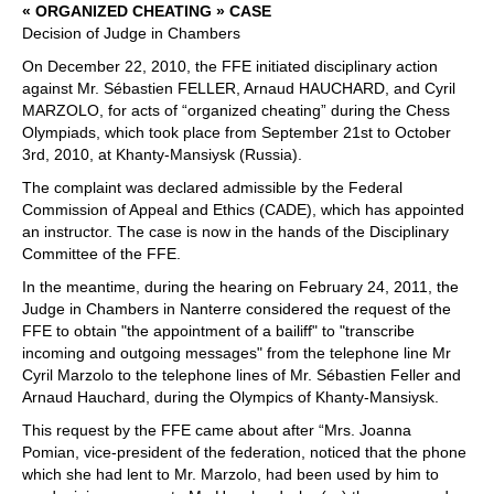
« ORGANIZED CHEATING » CASE
Decision of Judge in Chambers
On December 22, 2010, the FFE initiated disciplinary action
against Mr. Sébastien FELLER, Arnaud HAUCHARD, and Cyril
MARZOLO, for acts of “organized cheating” during the Chess
Olympiads, which took place from September 21st to October
3rd, 2010, at Khanty-Mansiysk (Russia).
The complaint was declared admissible by the Federal
Commission of Appeal and Ethics (CADE), which has appointed
an instructor. The case is now in the hands of the Disciplinary
Committee of the FFE.
In the meantime, during the hearing on February 24, 2011, the
Judge in Chambers in Nanterre considered the request of the
FFE to obtain "the appointment of a bailiff" to "transcribe
incoming and outgoing messages" from the telephone line Mr
Cyril Marzolo to the telephone lines of Mr. Sébastien Feller and
Arnaud Hauchard, during the Olympics of Khanty-Mansiysk.
This request by the FFE came about after “Mrs. Joanna
Pomian, vice-president of the federation, noticed that the phone
which she had lent to Mr. Marzolo, had been used by him to