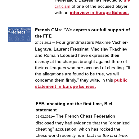
Federation. Battesti has reacted to
the
criticism
of one of the accused player
with an
interview in Europe Echecs.
French GMs: ''We express our full support of
the FFE
– Four grandmasters Maxime Vachier-
27.01.2011
Lagrave, Laurent Fressinet, Vladislav Tkachiev
and Romain Edouard have expressed their
dismay at the charges brought against three of
their colleagues who are accused of cheating. "If
the allegations are found to be true, we will
condemn them firmly," they write, in this
public
statement in Europe Echecs.
FFE: cheating not the first time, Biel
statement
– The French Chess Federation
01.02.2011
disclosed they had evidence that the "organized
cheating" accusation, which has rocked the
chess world recently, is in fact
not the first time.