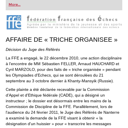
first steps into the world of club chess, or already
More...
playing at a tournament level: with FRITZ, you can
train more efficiently, intelligently and with a
more personalised approach than ever before.
AFFAIRE DE « TRICHE ORGANISEE »
Décision du Juge des Référés
La FFE a engagé, le 22 décembre 2010, une action disciplinaire
à l'encontre de MM Sébastien FELLER, Arnaud HAUCHARD et
Cyril MARZOLO, pour des faits de « triche organisée » pendant
les Olympiades d'Echecs, qui se sont déroulées du 21
septembre au 3 octobre dernier à Khanty‐Mansyik (Russie).
Cette plainte a été déclarée recevable par la Commission
d'Appel et d'Ethique fédérale (CADE), qui a désigné un
instructeur ; le dossier est désormais entre les mains de la
Commission de Discipline de la FFE. Parallèlement, lors de
l'audience du 24 février 2011, le Juge des Référés de Nanterre
a examiné la demande de la FFE visant à obtenir « la
désignation d'un huissier » pour « transcrire les messages