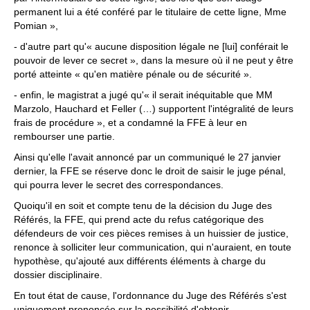
permanent lui a été conféré par le titulaire de cette ligne, Mme
Pomian »,
- d'autre part qu'« aucune disposition légale ne [lui] conférait le
pouvoir de lever ce secret », dans la mesure où il ne peut y être
porté atteinte « qu'en matière pénale ou de sécurité ».
- enfin, le magistrat a jugé qu'« il serait inéquitable que MM
Marzolo, Hauchard et Feller (…) supportent l'intégralité de leurs
frais de procédure », et a condamné la FFE à leur en
rembourser une partie.
Ainsi qu'elle l'avait annoncé par un communiqué le 27 janvier
dernier, la FFE se réserve donc le droit de saisir le juge pénal,
qui pourra lever le secret des correspondances.
Quoiqu'il en soit et compte tenu de la décision du Juge des
Référés, la FFE, qui prend acte du refus catégorique des
défendeurs de voir ces pièces remises à un huissier de justice,
renonce à solliciter leur communication, qui n'auraient, en toute
hypothèse, qu'ajouté aux différents éléments à charge du
dossier disciplinaire.
En tout état de cause, l'ordonnance du Juge des Référés s'est
uniquement prononcée sur la possibilité d'obtenir