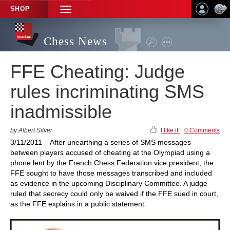
SHOP
TOGGLE
NAVIGATION
Chess News
FFE Cheating: Judge
rules incriminating SMS
inadmissible
by Albert Silver
I like it!
|
0 Comments
3/11/2011 – After unearthing a series of SMS messages
between players accused of cheating at the Olympiad using a
phone lent by the French Chess Federation vice president, the
FFE sought to have those messages transcribed and included
as evidence in the upcoming Disciplinary Committee. A judge
ruled that secrecy could only be waived if the FFE sued in court,
as the FFE explains in a public statement.