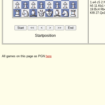
1.e4
c5
2.
h5
11.Kb1
19.Bc4
Rb
Kf8
27.Qe
Startposition
All games on this page as PGN
here