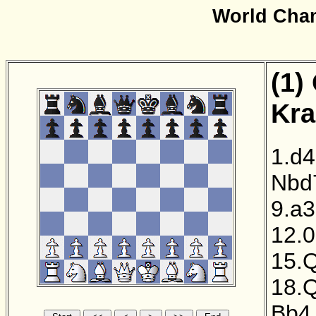
World Cha
(1)
Kra
1.d4
Nbd
9.a3
12.0
15.
18.
Bb4