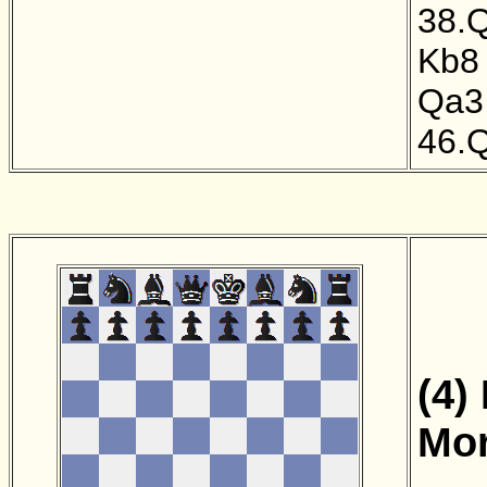
38.
Kb8
Qa3
46.
(4)
Mor