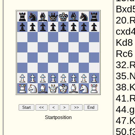
Bxd
20.
cxd
Kd8
Rc6
32.
35.
38.
41.
44.
Startposition
47.K
50.f