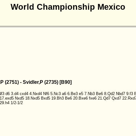
World Championship Mexico
,P (2751) - Svidler,P (2735) [B90]
Nf3
d6
3.d4
cxd4
4.Nxd4
Nf6
5.Nc3
a6
6.Be3
e5
7.Nb3
Be6
8.Qd2
Nbd7
9.f3
17.exd5
Nxd5
18.Nxd5
Bxd5
19.Bh3
Be6
20.Bxe6
fxe6
21.Qd7
Qxd7
22.Rxd
29.h4
1/2-1/2