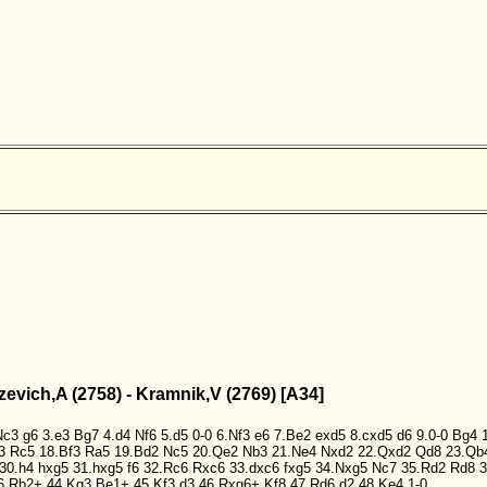
zevich,A (2758) - Kramnik,V (2769) [A34]
Nc3
g6
3.e3
Bg7
4.d4
Nf6
5.d5
0-0
6.Nf3
e6
7.Be2
exd5
8.cxd5
d6
9.0-0
Bg4
3
Rc5
18.Bf3
Ra5
19.Bd2
Nc5
20.Qe2
Nb3
21.Ne4
Nxd2
22.Qxd2
Qd8
23.Qb
30.h4
hxg5
31.hxg5
f6
32.Rc6
Rxc6
33.dxc6
fxg5
34.Nxg5
Nc7
35.Rd2
Rd8
3
6
Rb2+
44.Kg3
Be1+
45.Kf3
d3
46.Rxg6+
Kf8
47.Rd6
d2
48.Ke4
1-0