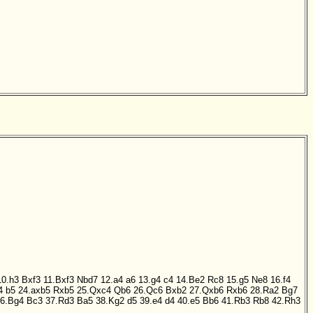
10.h3
Bxf3
11.Bxf3
Nbd7
12.a4
a6
13.g4
c4
14.Be2
Rc8
15.g5
Ne8
16.f4
4
b5
24.axb5
Rxb5
25.Qxc4
Qb6
26.Qc6
Bxb2
27.Qxb6
Rxb6
28.Ra2
Bg7
6.Bg4
Bc3
37.Rd3
Ba5
38.Kg2
d5
39.e4
d4
40.e5
Bb6
41.Rb3
Rb8
42.Rh3