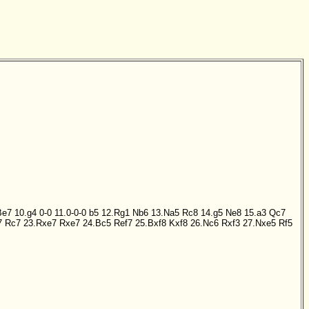
Be7
10.g4
0-0
11.0-0-0
b5
12.Rg1
Nb6
13.Na5
Rc8
14.g5
Ne8
15.a3
Qc7
7
Rc7
23.Rxe7
Rxe7
24.Bc5
Ref7
25.Bxf8
Kxf8
26.Nc6
Rxf3
27.Nxe5
Rf5