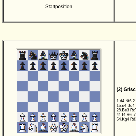
Startposition
(2) Gris
1.d4
Nf6
2
15.e4
Bc4
28.Be3
Rc
41.f4
R6c7
54.Kg4
Rd