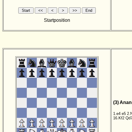
Startposition
(3) Anan
1.e4
e5
2.
16.Kf2
Qd