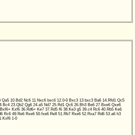
3
Qa5
10.Bd2
Nc6
11.Nxc6
bxc6
12.0-0
Bxc3
13.bxc3
Ba6
14.Rfd1
Qc5
4
Bc4
23.Qb2
Qg6
24.a5
Nd7
25.Rd1
Qc6
26.Bh3
Be6
27.Bxe6
Qxe6
.Bxf6+
Kxf6
36.Rd6+
Ke7
37.Rd5
f6
38.Ke3
g5
39.c4
Rc6
40.Rb5
Ke6
d6
Rc6
49.Re6
Rxe6
50.fxe6
Re8
51.Rb7
Rxe6
52.Rxa7
Rd6
53.a6
h3
1.Kxf6
1-0