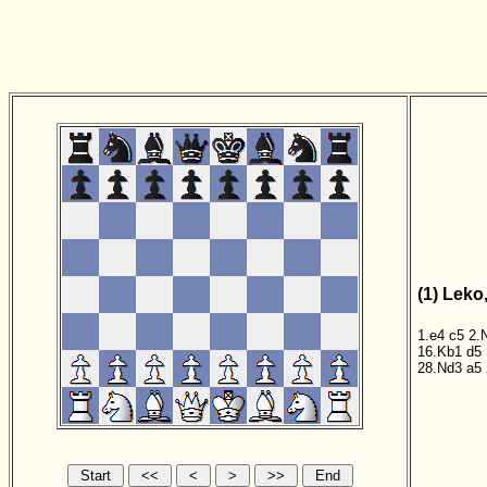
(1) Leko
1.e4
c5
2.
16.Kb1
d5
28.Nd3
a5