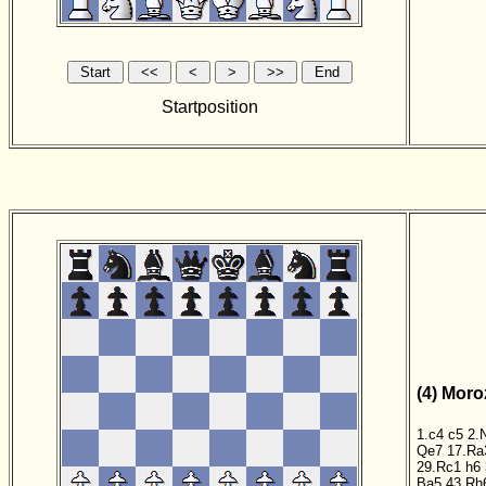
Startposition
(4) Moro
1.c4
c5
2.
Qe7
17.Ra
29.Rc1
h6
Ba5
43.Rh