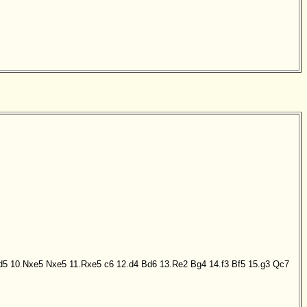
d5
10.Nxe5
Nxe5
11.Rxe5
c6
12.d4
Bd6
13.Re2
Bg4
14.f3
Bf5
15.g3
Qc7