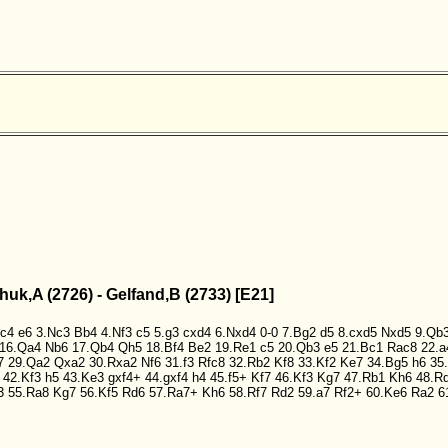
chuk,A (2726) - Gelfand,B (2733) [E21]
.c4
e6
3.Nc3
Bb4
4.Nf3
c5
5.g3
cxd4
6.Nxd4
0-0
7.Bg2
d5
8.cxd5
Nxd5
9.Qb
16.Qa4
Nb6
17.Qb4
Qh5
18.Bf4
Be2
19.Re1
c5
20.Qb3
e5
21.Bc1
Rac8
22.a
7
29.Qa2
Qxa2
30.Rxa2
Nf6
31.f3
Rfc8
32.Rb2
Kf8
33.Kf2
Ke7
34.Bg5
h6
35
42.Kf3
h5
43.Ke3
gxf4+
44.gxf4
h4
45.f5+
Kf7
46.Kf3
Kg7
47.Rb1
Kh6
48.R
3
55.Ra8
Kg7
56.Kf5
Rd6
57.Ra7+
Kh6
58.Rf7
Rd2
59.a7
Rf2+
60.Ke6
Ra2
6