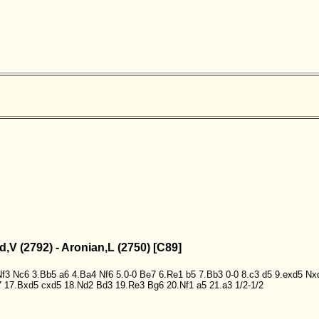
d,V (2792) - Aronian,L (2750) [C89]
Nf3
Nc6
3.Bb5
a6
4.Ba4
Nf6
5.0-0
Be7
6.Re1
b5
7.Bb3
0-0
8.c3
d5
9.exd5
Nx
7
17.Bxd5
cxd5
18.Nd2
Bd3
19.Re3
Bg6
20.Nf1
a5
21.a3
1/2-1/2