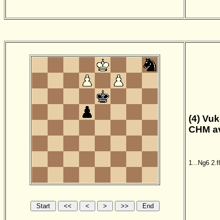
(4) Vu
CHM av
1...Ng6
2.