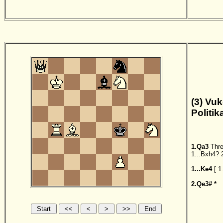
(3) Vuk
Politi
1.Qa3
Thr
1...Bxh4?
1...Ke4
[
1
2.Qe3#
*