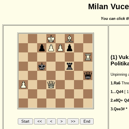
Milan Vuce
You can click th
(1) Vuk
Politi
Unpinning 
1.Ra6
Thre
1...Qd4
[
1
2.e8Q+
Qd
3.Qee3#
*