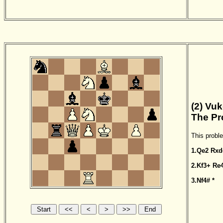
(2) Vuk
The Pr
This probl
1.Qe2
Rxd
2.Kf3+
Re
3.Nf4#
*