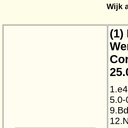
Wijk 
(1)
Wer
Cor
25.
1.e4
5.0-
9.B
12.