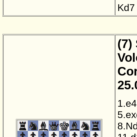
Kd7
(7)
Vol
Cor
25.
1.e4
5.e
8.N