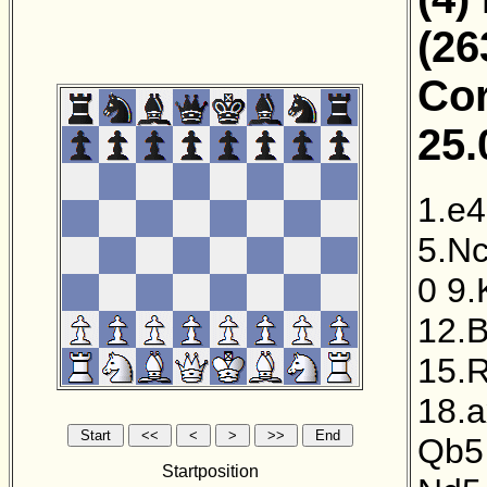
(26
Cor
25.
1.e4
5.N
0
9.
12.
15.
18.
Qb5
Startposition