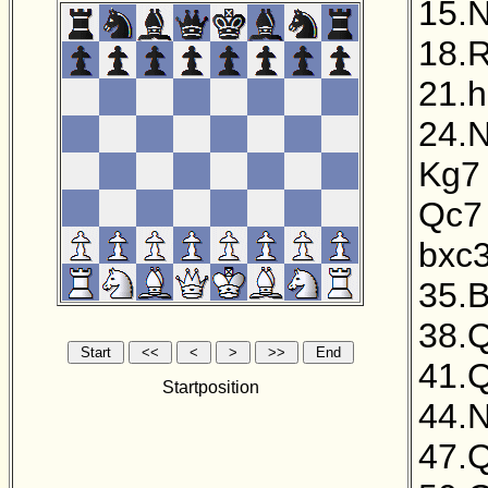
15.
18.
21.
24.
Kg7
Qc7
bxc
35.
38.
41.
Startposition
44.
47.