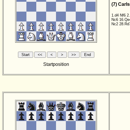
(7) Carl
1.d4
Nf6
2
Nc6
16.Qe
Nc2
28.Rd
Startposition