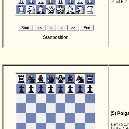
e4
53.Rh4
Startposition
(5) Polg
1.e4
c5
2.
16.Bxc4
R