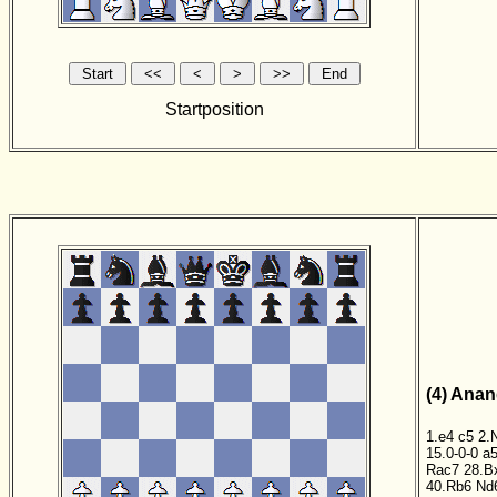
Startposition
(4) Anan
1.e4
c5
2.
15.0-0-0
a
Rac7
28.B
40.Rb6
Nd