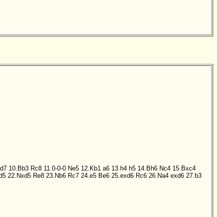
d7
10.Bb3
Rc8
11.0-0-0
Ne5
12.Kb1
a6
13.h4
h5
14.Bh6
Nc4
15.Bxc4
d5
22.Nxd5
Re8
23.Nb6
Rc7
24.e5
Be6
25.exd6
Rc6
26.Na4
exd6
27.b3