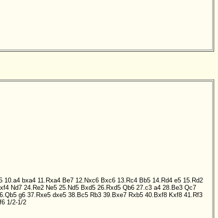
5
10.a4
bxa4
11.Rxa4
Be7
12.Nxc6
Bxc6
13.Rc4
Bb5
14.Rd4
e5
15.Rd2
xf4
Nd7
24.Re2
Ne5
25.Nd5
Bxd5
26.Rxd5
Qb6
27.c3
a4
28.Be3
Qc7
6.Qb5
g6
37.Rxe5
dxe5
38.Bc5
Rb3
39.Bxe7
Rxb5
40.Bxf8
Kxf8
41.Rf3
f6
1/2-1/2