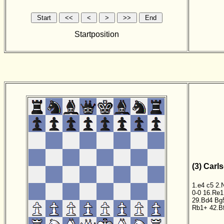
Startposition
(3) Carl
1.e4
c5
2.
0-0
16.Re1
29.Bd4
Bg
Rb1+
42.B