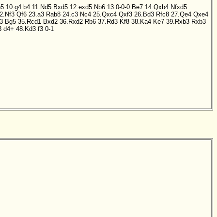
b5
10.g4
b4
11.Nd5
Bxd5
12.exd5
Nb6
13.0-0-0
Be7
14.Qxb4
Nfxd5
2.Nf3
Qf6
23.a3
Rab8
24.c3
Nc4
25.Qxc4
Qxf3
26.Bd3
Rfc8
27.Qe4
Qxe4
3
Bg5
35.Rcd1
Bxd2
36.Rxd2
Rb6
37.Rd3
Kf8
38.Ka4
Ke7
39.Rxb3
Rxb3
3
d4+
48.Kd3
f3
0-1