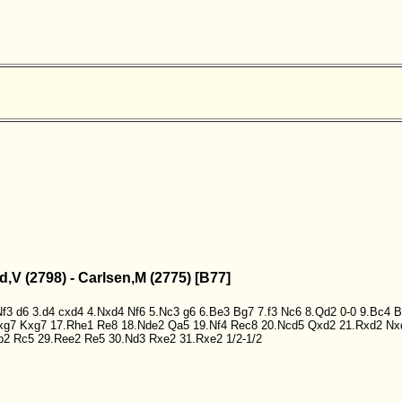
d,V (2798) - Carlsen,M (2775) [B77]
Nf3
d6
3.d4
cxd4
4.Nxd4
Nf6
5.Nc3
g6
6.Be3
Bg7
7.f3
Nc6
8.Qd2
0-0
9.Bc4
B
xg7
Kxg7
17.Rhe1
Re8
18.Nde2
Qa5
19.Nf4
Rec8
20.Ncd5
Qxd2
21.Rxd2
Nx
b2
Rc5
29.Ree2
Re5
30.Nd3
Rxe2
31.Rxe2
1/2-1/2