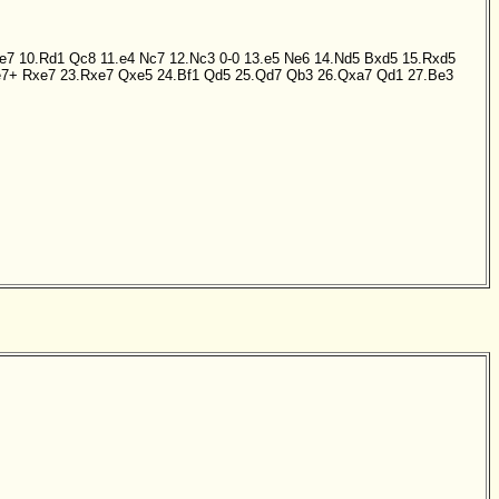
e7
10.Rd1
Qc8
11.e4
Nc7
12.Nc3
0-0
13.e5
Ne6
14.Nd5
Bxd5
15.Rxd5
e7+
Rxe7
23.Rxe7
Qxe5
24.Bf1
Qd5
25.Qd7
Qb3
26.Qxa7
Qd1
27.Be3