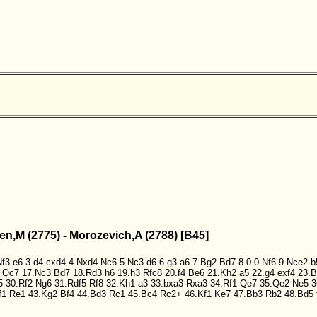
sen,M (2775) - Morozevich,A (2788) [B45]
Nf3
e6
3.d4
cxd4
4.Nxd4
Nc6
5.Nc3
d6
6.g3
a6
7.Bg2
Bd7
8.0-0
Nf6
9.Nce2
b
Qc7
17.Nc3
Bd7
18.Rd3
h6
19.h3
Rfc8
20.f4
Be6
21.Kh2
a5
22.g4
exf4
23.B
5
30.Rf2
Ng6
31.Rdf5
Rf8
32.Kh1
a3
33.bxa3
Rxa3
34.Rf1
Qe7
35.Qe2
Ne5
3
f1
Re1
43.Kg2
Bf4
44.Bd3
Rc1
45.Bc4
Rc2+
46.Kf1
Ke7
47.Bb3
Rb2
48.Bd5