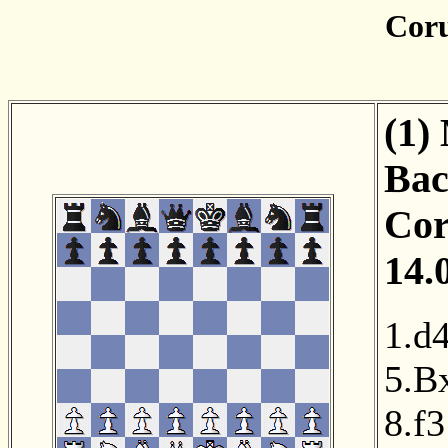
Cor
(1)
Bac
Cor
14.
1.d
5.B
8.f3