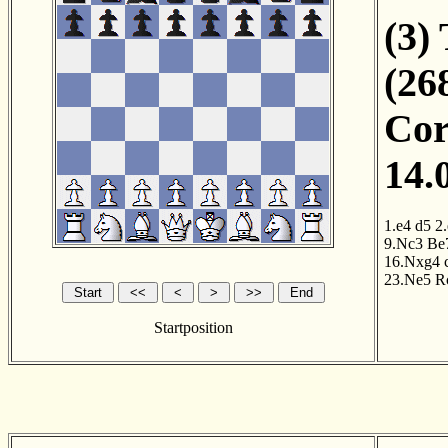
(3)
(26
Cor
14.
1.e4
d5
2
9.Nc3
Be
16.Nxg4
23.Ne5
R
Startposition