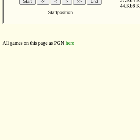
37.Kd4
K
44.Kb6
K
Startposition
All games on this page as PGN
here