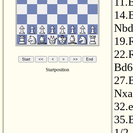
11.
14.
Nbd
19.
22.
Bd6
Startposition
27.
Nxa
32.
35.
1/2