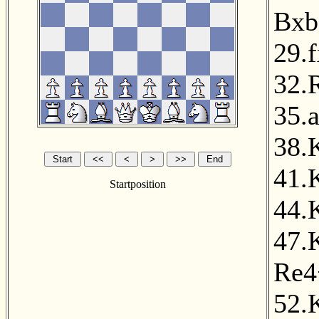
Bxb
29.
32.
35.
38.
41.
Startposition
44.
47.
Re4
52.