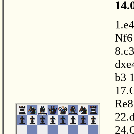
14.
1.e
Nf6
8.c
dxe
b3
17.
Re8
22.
24.