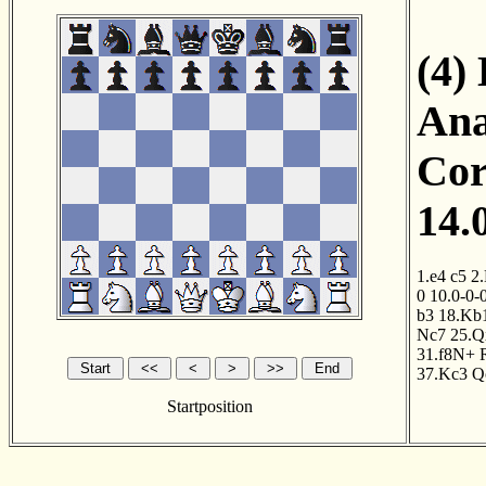
(4)
Ana
Cor
14.
1.e4
c5
2
0
10.0-0-
b3
18.Kb
Nc7
25.Q
31.f8N+
37.Kc3
Q
Startposition