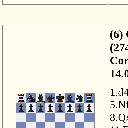
(6)
(27
Cor
14.
1.d
5.N
8.Q