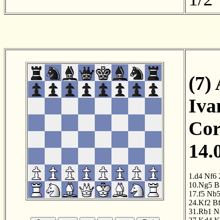
(7)
Iva
Cor
14.
1.d4
Nf6
10.Ng5
B
17.f5
Nb
24.Kf2
B
31.Rb1
N