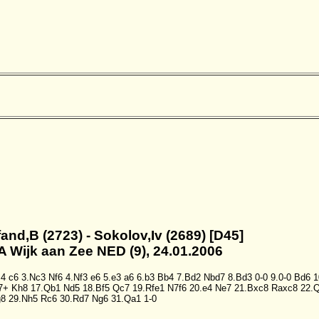
fand,B (2723) - Sokolov,Iv (2689) [D45]
A Wijk aan Zee NED (9), 24.01.2006
c4
c6
3.Nc3
Nf6
4.Nf3
e6
5.e3
a6
6.b3
Bb4
7.Bd2
Nbd7
8.Bd3
0-0
9.0-0
Bd6
1
7+
Kh8
17.Qb1
Nd5
18.Bf5
Qc7
19.Rfe1
N7f6
20.e4
Ne7
21.Bxc8
Raxc8
22.
g8
29.Nh5
Rc6
30.Rd7
Ng6
31.Qa1
1-0