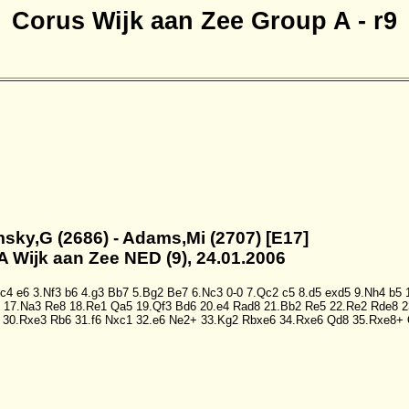
Corus Wijk aan Zee Group A - r9
msky,G (2686) - Adams,Mi (2707) [E17]
A Wijk aan Zee NED (9), 24.01.2006
.c4
e6
3.Nf3
b6
4.g3
Bb7
5.Bg2
Be7
6.Nc3
0-0
7.Qc2
c5
8.d5
exd5
9.Nh4
b5
17.Na3
Re8
18.Re1
Qa5
19.Qf3
Bd6
20.e4
Rad8
21.Bb2
Re5
22.Re2
Rde8
2
30.Rxe3
Rb6
31.f6
Nxc1
32.e6
Ne2+
33.Kg2
Rbxe6
34.Rxe6
Qd8
35.Rxe8+