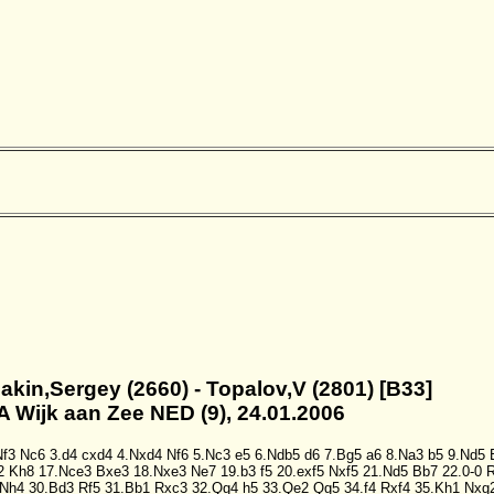
jakin,Sergey (2660) - Topalov,V (2801) [B33]
A Wijk aan Zee NED (9), 24.01.2006
Nf3
Nc6
3.d4
cxd4
4.Nxd4
Nf6
5.Nc3
e5
6.Ndb5
d6
7.Bg5
a6
8.Na3
b5
9.Nd5
2
Kh8
17.Nce3
Bxe3
18.Nxe3
Ne7
19.b3
f5
20.exf5
Nxf5
21.Nd5
Bb7
22.0-0
Nh4
30.Bd3
Rf5
31.Bb1
Rxc3
32.Qg4
h5
33.Qe2
Qg5
34.f4
Rxf4
35.Kh1
Nxg