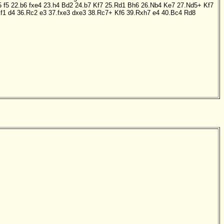
5
f5
22.b6
fxe4
23.h4
Bd2
24.b7
Kf7
25.Rd1
Bh6
26.Nb4
Ke7
27.Nd5+
Kf7
f1
d4
36.Rc2
e3
37.fxe3
dxe3
38.Rc7+
Kf6
39.Rxh7
e4
40.Bc4
Rd8