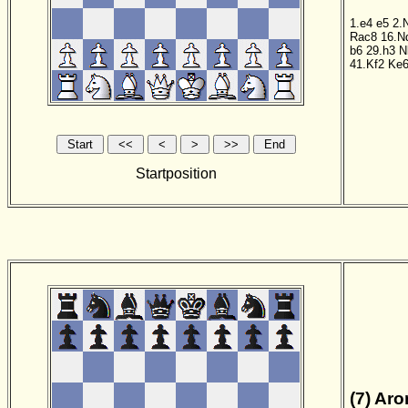
1.e4
e5
2.
Rac8
16.N
b6
29.h3
N
41.Kf2
Ke
Startposition
(7) Aro