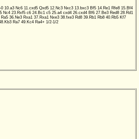
-0
10.a3
Nc6
11.cxd5
Qxd5
12.Nc3
Nxc3
13.bxc3
Bf5
14.Re1
Rfe8
15.Bf4
5
Nc4
23.Rxf5
c6
24.Bc1
c5
25.a4
cxd4
26.cxd4
Bf6
27.Be3
Red8
28.Rd1
Ra5
36.Ne3
Rxa1
37.Rxa1
Nxe3
38.fxe3
Rd8
39.Rb1
Rb8
40.Rb5
Kf7
48.Kb3
Ra7
49.Kc4
Ra4+
1/2-1/2