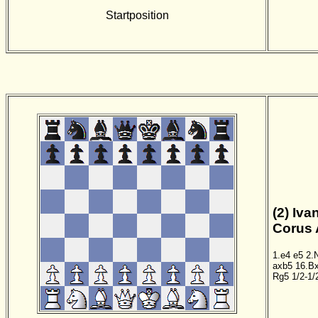
Startposition
(2) Iv
Corus 
1.e4
e5
2.
axb5
16.B
Rg5
1/2-1/