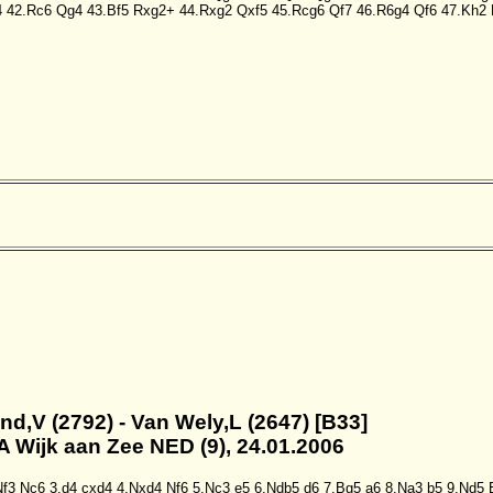
4
42.Rc6
Qg4
43.Bf5
Rxg2+
44.Rxg2
Qxf5
45.Rcg6
Qf7
46.R6g4
Qf6
47.Kh2
nd,V (2792) - Van Wely,L (2647) [B33]
A Wijk aan Zee NED (9), 24.01.2006
Nf3
Nc6
3.d4
cxd4
4.Nxd4
Nf6
5.Nc3
e5
6.Ndb5
d6
7.Bg5
a6
8.Na3
b5
9.Nd5