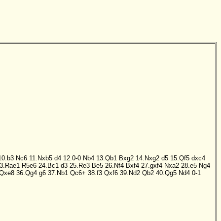
10.b3
Nc6
11.Nxb5
d4
12.0-0
Nb4
13.Qb1
Bxg2
14.Nxg2
d5
15.Qf5
dxc4
3.Rae1
R5e6
24.Bc1
d3
25.Re3
Be5
26.Nf4
Bxf4
27.gxf4
Nxa2
28.e5
Ng4
Qxe8
36.Qg4
g6
37.Nb1
Qc6+
38.f3
Qxf6
39.Nd2
Qb2
40.Qg5
Nd4
0-1