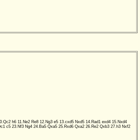
0.Qc2
h6
11.Ne2
Re8
12.Ng3
e5
13.cxd5
Nxd5
14.Rad1
exd4
15.Nxd4
Qc1
c5
23.Nf3
Ng4
24.Ba5
Qxa5
25.Rxd6
Qxa2
26.Re2
Qxb3
27.h3
Nxf2