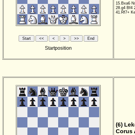
15.Bxa6
N
28.g4
Bf4
41.Rf7+
K
Startposition
(6) Lek
Corus 