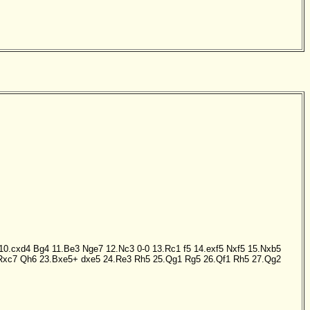
10.cxd4
Bg4
11.Be3
Nge7
12.Nc3
0-0
13.Rc1
f5
14.exf5
Nxf5
15.Nxb5
Rxc7
Qh6
23.Bxe5+
dxe5
24.Re3
Rh5
25.Qg1
Rg5
26.Qf1
Rh5
27.Qg2