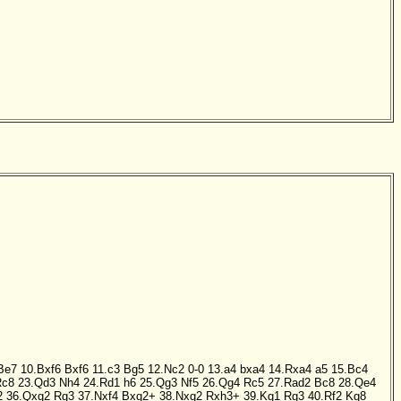
Be7
10.Bxf6
Bxf6
11.c3
Bg5
12.Nc2
0-0
13.a4
bxa4
14.Rxa4
a5
15.Bc4
Rc8
23.Qd3
Nh4
24.Rd1
h6
25.Qg3
Nf5
26.Qg4
Rc5
27.Rad2
Bc8
28.Qe4
2
36.Qxg2
Rg3
37.Nxf4
Bxg2+
38.Nxg2
Rxh3+
39.Kg1
Rg3
40.Rf2
Kg8