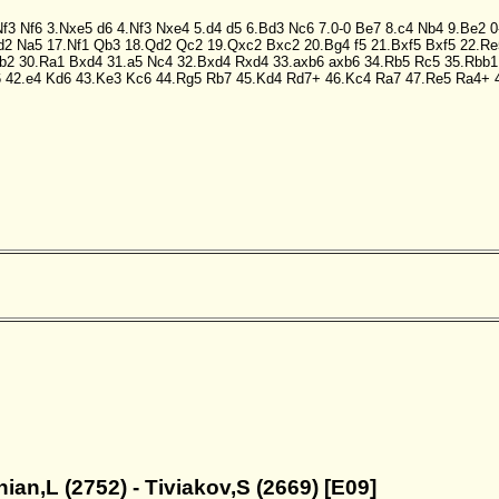
Nf3
Nf6
3.Nxe5
d6
4.Nf3
Nxe4
5.d4
d5
6.Bd3
Nc6
7.0-0
Be7
8.c4
Nb4
9.Be2
0
d2
Na5
17.Nf1
Qb3
18.Qd2
Qc2
19.Qxc2
Bxc2
20.Bg4
f5
21.Bxf5
Bxf5
22.Re
b2
30.Ra1
Bxd4
31.a5
Nc4
32.Bxd4
Rxd4
33.axb6
axb6
34.Rb5
Rc5
35.Rbb1
6
42.e4
Kd6
43.Ke3
Kc6
44.Rg5
Rb7
45.Kd4
Rd7+
46.Kc4
Ra7
47.Re5
Ra4+
nian,L (2752) - Tiviakov,S (2669) [E09]