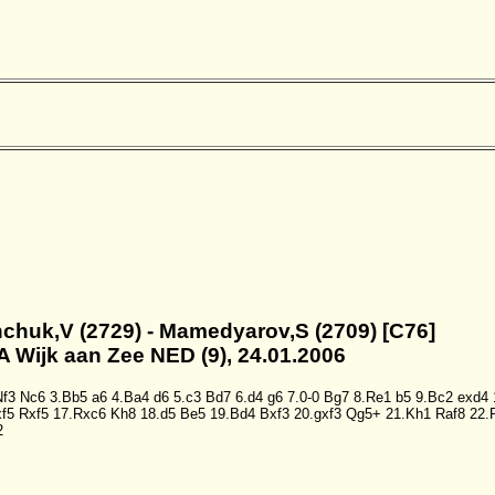
anchuk,V (2729) - Mamedyarov,S (2709) [C76]
A Wijk aan Zee NED (9), 24.01.2006
Nf3
Nc6
3.Bb5
a6
4.Ba4
d6
5.c3
Bd7
6.d4
g6
7.0-0
Bg7
8.Re1
b5
9.Bc2
exd4
xf5
Rxf5
17.Rxc6
Kh8
18.d5
Be5
19.Bd4
Bxf3
20.gxf3
Qg5+
21.Kh1
Raf8
22.
2