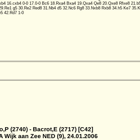
xb4
16.cxb4
0-0
17.0-0
Bc6
18.Rxa4
Bxa4
19.Qxa4
Qe8
20.Qxe8
Rfxe8
21.b
29.Re1
g5
30.Re2
Red8
31.Nb4
d5
32.Nc6
Rg8
33.Nxb8
Rxb8
34.h5
Ke7
35.K
e5
42.Rd7
1-0
o,P (2740) - Bacrot,E (2717) [C42]
A Wijk aan Zee NED (9), 24.01.2006