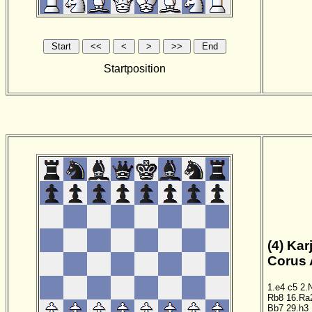
Startposition
(4) Kar
Corus 
1.e4
c5
2.
Rb8
16.Ra
Bb7
29.h3