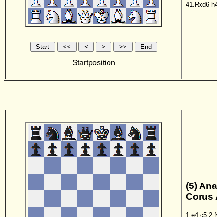
41.Rxd6
h
Startposition
(5) Ana
Corus 
1.e4
c5
2.