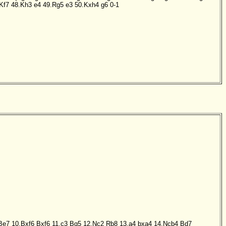
Kf7
48.Kh3
e4
49.Rg5
e3
50.Kxh4
g6
0-1
Be7
10.Bxf6
Bxf6
11.c3
Bg5
12.Nc2
Rb8
13.a4
bxa4
14.Ncb4
Bd7