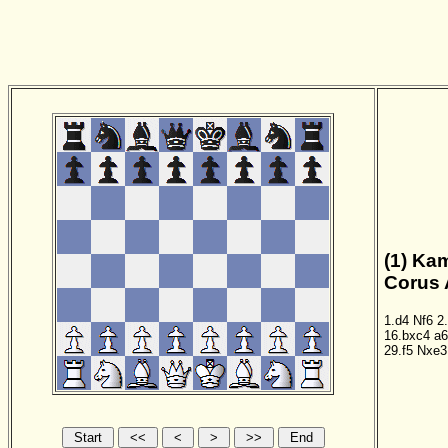
(1) Ka
Corus 
1.d4
Nf6
2
16.bxc4
a6
29.f5
Nxe3