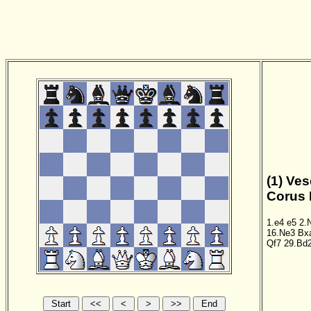
(1) Ves
Corus 
1.e4
e5
2.
16.Ne3
Bx
Qf7
29.Bd