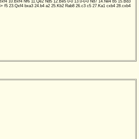
Bxf4
10.Bxf4
Nf6
11.Qe2
Nd5
12.Be5
0-0
13.0-0-0
Nd7
14.Ne4
b5
15.Bd3
4+
f5
23.Qxf4
bxa3
24.b4
a2
25.Kb2
Rab8
26.c3
c5
27.Ka1
cxb4
28.cxb4