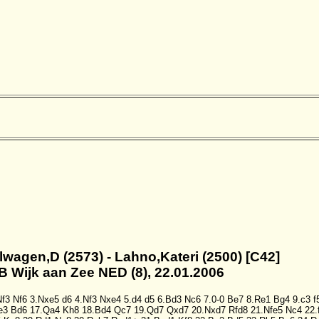
llwagen,D (2573) - Lahno,Kateri (2500) [C42]
B Wijk aan Zee NED (8), 22.01.2006
Nf3
Nf6
3.Nxe5
d6
4.Nf3
Nxe4
5.d4
d5
6.Bd3
Nc6
7.0-0
Be7
8.Re1
Bg4
9.c3
f
e3
Bd6
17.Qa4
Kh8
18.Bd4
Qc7
19.Qd7
Qxd7
20.Nxd7
Rfd8
21.Nfe5
Nc4
22.