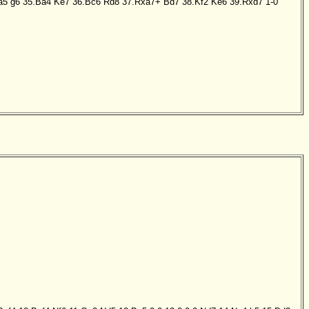
a5
g6
35.Ba4
Ke7
36.Bc6
Rd8
37.Rxa7+
Bd7
38.Kf2
Ke6
39.Rxd7
1-0