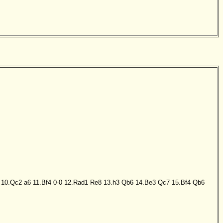
10.Qc2
a6
11.Bf4
0-0
12.Rad1
Re8
13.h3
Qb6
14.Be3
Qc7
15.Bf4
Qb6