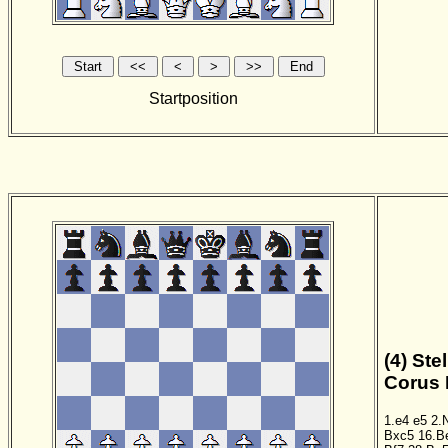
Startposition
(4) Ste
Corus 
1.e4
e5
2.
Bxc5
16.B