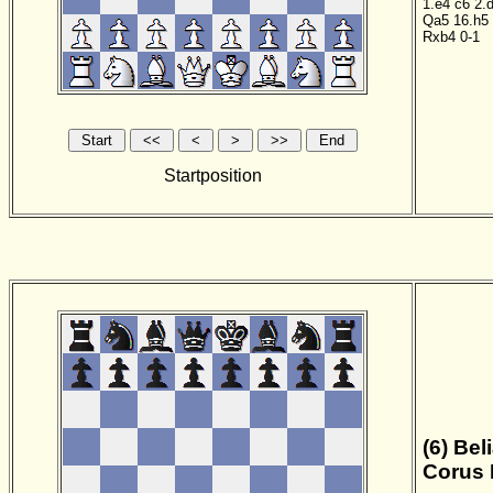
1.e4
c6
2.
Qa5
16.h5
Rxb4
0-1
Startposition
(6) Bel
Corus 