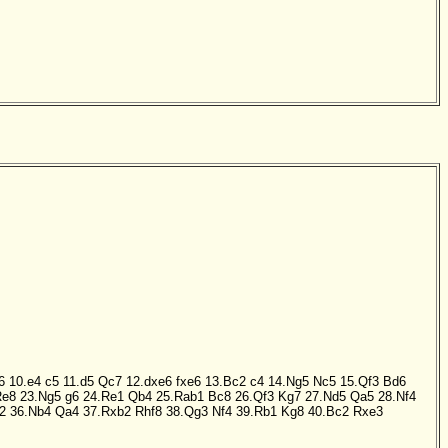
6
10.e4
c5
11.d5
Qc7
12.dxe6
fxe6
13.Bc2
c4
14.Ng5
Nc5
15.Qf3
Bd6
Re8
23.Ng5
g6
24.Re1
Qb4
25.Rab1
Bc8
26.Qf3
Kg7
27.Nd5
Qa5
28.Nf4
2
36.Nb4
Qa4
37.Rxb2
Rhf8
38.Qg3
Nf4
39.Rb1
Kg8
40.Bc2
Rxe3