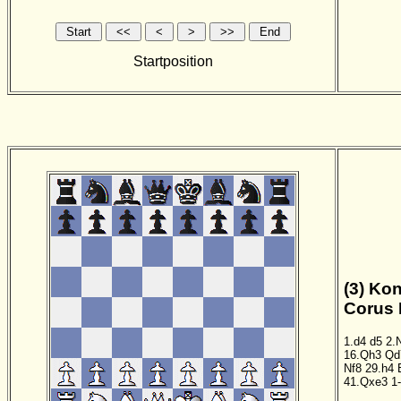
Startposition
(3) Kon
Corus 
1.d4
d5
2.
16.Qh3
Qd
Nf8
29.h4
41.Qxe3
1-