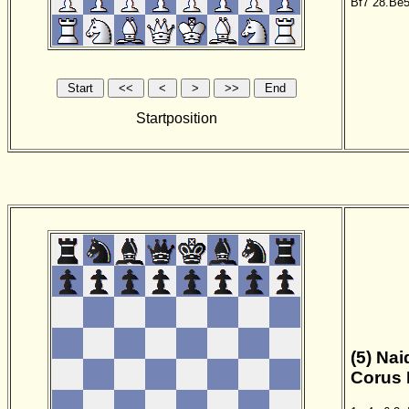
Bf7
28.Be
Startposition
(5) Nai
Corus 