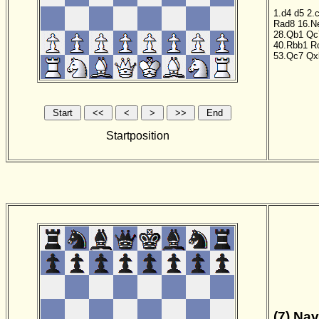
1.d4
d5
2.
Rad8
16.N
28.Qb1
Qc
40.Rbb1
R
53.Qc7
Qx
Startposition
(7) Nav