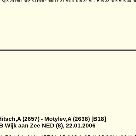
5
Kg8
29.Rd1
Ne8
30.Rxb7
Rxd1+
31.Bxd1
Kf8
32.Bc2
Bd5
33.Rb5
Be6
34.R
ditsch,A (2657) - Motylev,A (2638) [B18]
B Wijk aan Zee NED (8), 22.01.2006