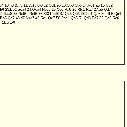
g4
10.h3
Bxf3
11.Qxf3
0-0
12.Qd1
e5
13.Qb3
Qb6
14.Rd1
a5
15.Qc2
b6
23.Be2
axb4
24.Qxb4
Nbd5
25.Qb3
Ra8
26.Rfc1
Ra7
27.a5
Qd7
e4
Raa8
35.Nxf6+
Nxf6
36.Bf3
Rad8
37.Qc5
Qd3
38.Rd1
Qa6
39.Rb6
Qa4
.Bb5
Qa7
48.d7
Nxd7
49.Ra1
Qc7
50.Rac1
Qa5
51.Qd3
Re7
52.Qd6
Re6
.Rdc5
1-0