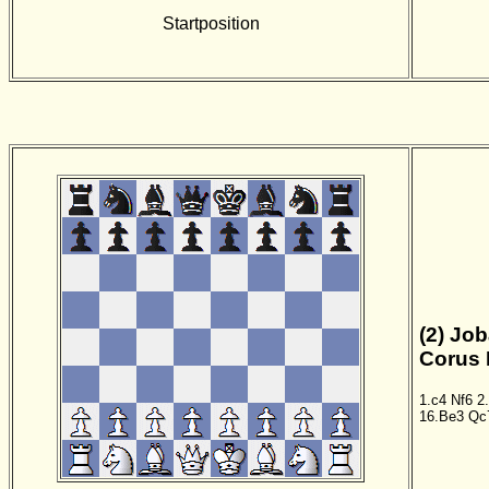
Startposition
(2) Job
Corus 
1.c4
Nf6
2
16.Be3
Qc