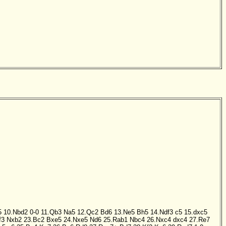
5
10.Nbd2
0-0
11.Qb3
Na5
12.Qc2
Bd6
13.Ne5
Bh5
14.Ndf3
c5
15.dxc5
f3
Nxb2
23.Bc2
Bxe5
24.Nxe5
Nd6
25.Rab1
Nbc4
26.Nxc4
dxc4
27.Re7