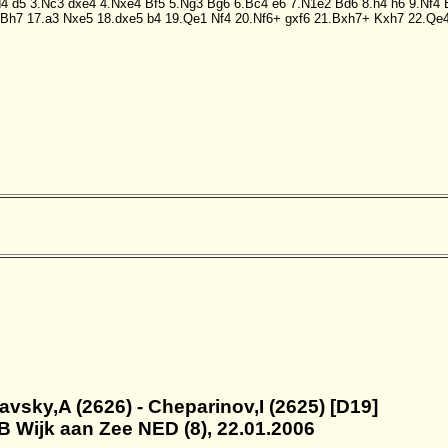
d4
d5
3.Nc3
dxe4
4.Nxe4
Bf5
5.Ng3
Bg6
6.Bc4
e6
7.N1e2
Bd6
8.h4
h6
9.Nf4
Bh7
17.a3
Nxe5
18.dxe5
b4
19.Qe1
Nf4
20.Nf6+
gxf6
21.Bxh7+
Kxh7
22.Qe
iavsky,A (2626) - Cheparinov,I (2625) [D19]
B Wijk aan Zee NED (8), 22.01.2006