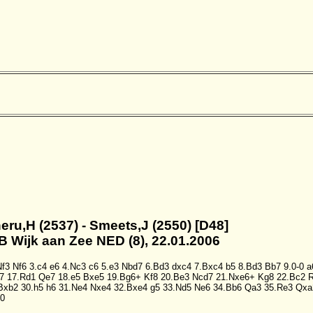
eru,H (2537) - Smeets,J (2550) [D48]
B Wijk aan Zee NED (8), 22.01.2006
Nf3
Nf6
3.c4
e6
4.Nc3
c6
5.e3
Nbd7
6.Bd3
dxc4
7.Bxc4
b5
8.Bd3
Bb7
9.0-0
a
7
17.Rd1
Qe7
18.e5
Bxe5
19.Bg6+
Kf8
20.Be3
Ncd7
21.Nxe6+
Kg8
22.Bc2
Bxb2
30.h5
h6
31.Ne4
Nxe4
32.Bxe4
g5
33.Nd5
Ne6
34.Bb6
Qa3
35.Re3
Qxa
0