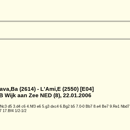
ava,Ba (2614) - L'Ami,E (2550) [E04]
B Wijk aan Zee NED (8), 22.01.2006
.Nc3
d5
3.d4
c6
4.Nf3
e6
5.g3
dxc4
6.Bg2
b5
7.0-0
Bb7
8.e4
Be7
9.Re1
Nbd7
7
17.Bf4
1/2-1/2