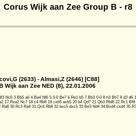
Corus Wijk aan Zee Group B - r8
covi,G (2633) - Almasi,Z (2646) [C88]
B Wijk aan Zee NED (8), 22.01.2006
Nf3
Nc6
3.Bb5
a6
4.Ba4
Nf6
5.0-0
Be7
6.Re1
b5
7.Bb3
0-0
8.h3
Bb7
9.d3
d6
a2
17.Rxa2
Nc7
18.c4
Rb8
19.cxb5
axb5
20.b4
Qd7
21.Qb3
Rfd8
22.Rc1
Bf8
2
Ra8
30.Rc3
Ra4
31.Qc6
Rb8
32.bxc5
dxc5
33.Be3
Nd4
34.Bxd4
cxd4
35.R