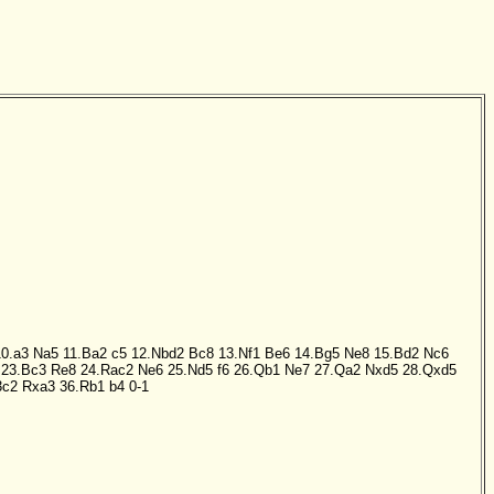
10.a3
Na5
11.Ba2
c5
12.Nbd2
Bc8
13.Nf1
Be6
14.Bg5
Ne8
15.Bd2
Nc6
23.Bc3
Re8
24.Rac2
Ne6
25.Nd5
f6
26.Qb1
Ne7
27.Qa2
Nxd5
28.Qxd5
3c2
Rxa3
36.Rb1
b4
0-1