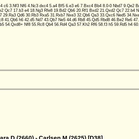
c4
c6
3.Nf3
Nf6
4.Nc3
dxc4
5.a4
Bf5
6.e3
e6
7.Bxc4
Bb4
8.0-0
Nbd7
9.Qe2
B
e2
Qc7
17.b3
e4
18.Ng3
Rfe8
19.Bd2
Qb6
20.Rf1
Bxd2
21.Qxd2
Qc7
22.b4
N
7
29.Ra3
Qd6
30.Rb3
Rxa5
31.Rxb7
Nxe3
32.Qb6
Qa3
33.Qxc6
Ned5
34.Nx
c8
41.Qb6
h6
42.d5
Nd7
43.Qb7
Ne5
44.d6
Rb8
45.Qd5
Rbd8
46.Be2
Re6
47
b5
54.Qxd8+
Nf8
55.Rc8
Qb4
56.Rd4
Qa3
57.Kh2
Rf6
58.f3
h5
59.Rd5
h4
60
ara,D (2660) - Carlsen,M (2625) [D38]