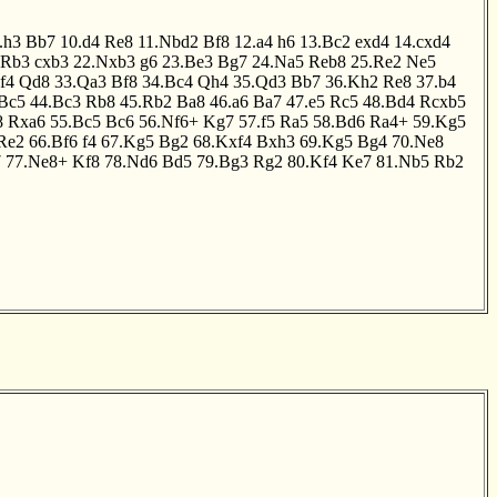
.h3
Bb7
10.d4
Re8
11.Nbd2
Bf8
12.a4
h6
13.Bc2
exd4
14.cxd4
.Rb3
cxb3
22.Nxb3
g6
23.Be3
Bg7
24.Na5
Reb8
25.Re2
Ne5
f4
Qd8
33.Qa3
Bf8
34.Bc4
Qh4
35.Qd3
Bb7
36.Kh2
Re8
37.b4
Bc5
44.Bc3
Rb8
45.Rb2
Ba8
46.a6
Ba7
47.e5
Rc5
48.Bd4
Rcxb5
8
Rxa6
55.Bc5
Bc6
56.Nf6+
Kg7
57.f5
Ra5
58.Bd6
Ra4+
59.Kg5
Re2
66.Bf6
f4
67.Kg5
Bg2
68.Kxf4
Bxh3
69.Kg5
Bg4
70.Ne8
7
77.Ne8+
Kf8
78.Nd6
Bd5
79.Bg3
Rg2
80.Kf4
Ke7
81.Nb5
Rb2