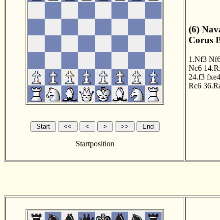
(6) Nav
Corus B
1.Nf3
Nf
Nc6
14.R
24.f3
fxe
Rc6
36.R
Startposition