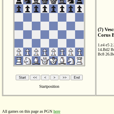
(7) Ves
Corus B
1.e4
e5
2
14.Bd2
B
Bc8
26.B
Startposition
All games on this page as PGN
here