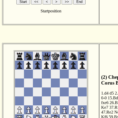
Startposition
(2) Che
Corus B
1.d4
d5
2
0-0
15.B
fxe6
26.B
Ke7
37.R
47.Re2
N
Kf6
59.B