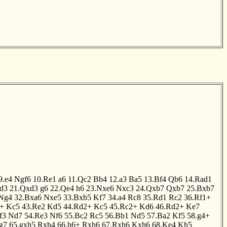
9.e4
Ngf6
10.Re1
a6
11.Qc2
Bb4
12.a3
Ba5
13.Bf4
Qb6
14.Rad1
d3
21.Qxd3
g6
22.Qe4
h6
23.Nxe6
Nxc3
24.Qxb7
Qxb7
25.Bxb7
Ng4
32.Bxa6
Nxe5
33.Bxb5
Kf7
34.a4
Rc8
35.Rd1
Rc2
36.Rf1+
+
Kc5
43.Re2
Kd5
44.Rd2+
Kc5
45.Rc2+
Kd6
46.Rd2+
Ke7
f3
Nd7
54.Re3
Nf6
55.Bc2
Rc5
56.Bb1
Nd5
57.Ba2
Kf5
58.g4+
g7
65.gxh5
Rxh4
66.h6+
Rxh6
67.Rxh6
Kxh6
68.Ke4
Kh5