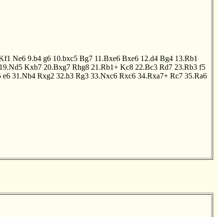
Kf1
Ne6
9.b4
g6
10.bxc5
Bg7
11.Bxe6
Bxe6
12.d4
Bg4
13.Rb1
19.Nd5
Kxb7
20.Bxg7
Rhg8
21.Rb1+
Kc8
22.Bc3
Rd7
23.Rb3
f5
5
e6
31.Nb4
Rxg2
32.h3
Rg3
33.Nxc6
Rxc6
34.Rxa7+
Rc7
35.Ra6