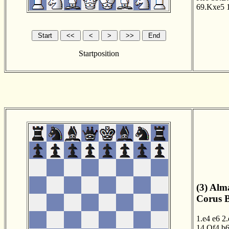
69.Kxe5
1
Startposition
(3) Alm
Corus B
1.e4
e6
2.
14.Qf4
b