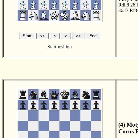
Rdh8
26.
36.f7
Rf3
Startposition
(4) Mot
Corus B