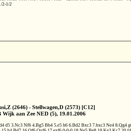
/2-1/2
asi,Z (2646) - Stellwagen,D (2573) [C12]
 Wijk aan Zee NED (5), 19.01.2006
d4
d5
3.Nc3
Nf6
4.Bg5
Bb4
5.e5
h6
6.Bd2
Bxc3
7.bxc3
Ne4
8.Qg4
g
6
15.h4
Bd7
16.Qf6
Qxf6
17.exf6
0-0-0
18.Ne5
Be8
19.Ke3
Kc7
20.f4