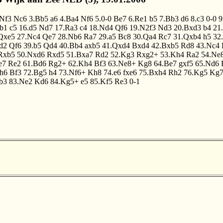
.Nf3
Nc6
3.Bb5
a6
4.Ba4
Nf6
5.0-0
Be7
6.Re1
b5
7.Bb3
d6
8.c3
0-0
9
b1
c5
16.d5
Nd7
17.Ra3
c4
18.Nd4
Qf6
19.N2f3
Nd3
20.Bxd3
b4
21
Qxe5
27.Nc4
Qe7
28.Nb6
Ra7
29.a5
Bc8
30.Qa4
Rc7
31.Qxb4
h5
32.
d2
Qf6
39.b5
Qd4
40.Bb4
axb5
41.Qxd4
Bxd4
42.Bxb5
Rd8
43.Nc4
Rxb5
50.Nxd6
Rxd5
51.Bxa7
Rd2
52.Kg3
Rxg2+
53.Kh4
Ra2
54.Ne
e7
Re2
61.Bd6
Rg2+
62.Kh4
Bf3
63.Ne8+
Kg8
64.Be7
gxf5
65.Nd6
h6
Bf3
72.Bg5
h4
73.Nf6+
Kh8
74.e6
fxe6
75.Bxh4
Rh2
76.Kg5
Kg
b3
83.Ne2
Kd6
84.Kg5+
e5
85.Kf5
Re3
0-1