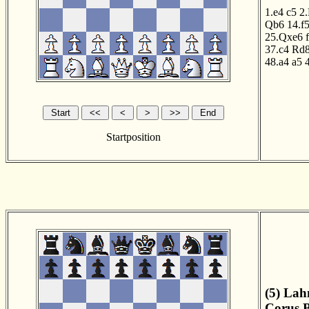
1.e4
c5
2
Qb6
14.f
25.Qxe6
37.c4
Rd
48.a4
a5
Startposition
(5) Lah
Corus B