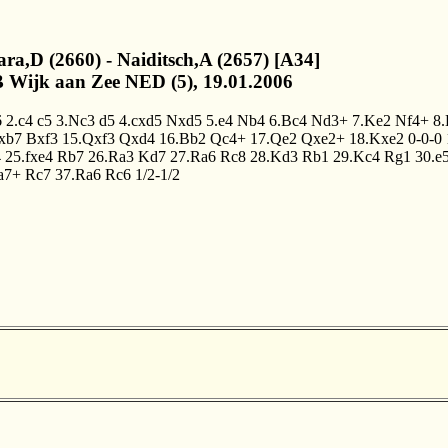
ara,D (2660) - Naiditsch,A (2657) [A34]
 Wijk aan Zee NED (5), 19.01.2006
6
2.c4
c5
3.Nc3
d5
4.cxd5
Nxd5
5.e4
Nb4
6.Bc4
Nd3+
7.Ke2
Nf4+
8.
xb7
Bxf3
15.Qxf3
Qxd4
16.Bb2
Qc4+
17.Qe2
Qxe2+
18.Kxe2
0-0-0
4
25.fxe4
Rb7
26.Ra3
Kd7
27.Ra6
Rc8
28.Kd3
Rb1
29.Kc4
Rg1
30.e
a7+
Rc7
37.Ra6
Rc6
1/2-1/2