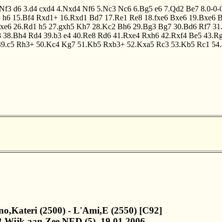
.Nf3
d6
3.d4
cxd4
4.Nxd4
Nf6
5.Nc3
Nc6
6.Bg5
e6
7.Qd2
Be7
8.0-0-
5
h6
15.Bf4
Rxd1+
16.Rxd1
Bd7
17.Re1
Re8
18.fxe6
Bxe6
19.Bxe6
B
fxe6
26.Rd1
h5
27.gxh5
Kh7
28.Kc2
Bh6
29.Bg3
Bg7
30.Bd6
Rf7
31
8
38.Bh4
Rd4
39.b3
e4
40.Re8
Rd6
41.Rxe4
Rxh6
42.Rxf4
Be5
43.R
49.c5
Rh3+
50.Kc4
Kg7
51.Kb5
Rxb3+
52.Kxa5
Rc3
53.Kb5
Rc1
54.
no,Kateri (2500) - L'Ami,E (2550) [C92]
 Wijk aan Zee NED (5), 19.01.2006