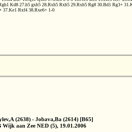
Rgh1
Kd8
27.h5
gxh5
28.Rxh5
Rxh5
29.Rxh5
Rg8
30.Bd1
Rg3+
31.
+
37.Ke1
Rxf4
38.Rxe6+
1-0
ylev,A (2638) - Jobava,Ba (2614) [B65]
 Wijk aan Zee NED (5), 19.01.2006