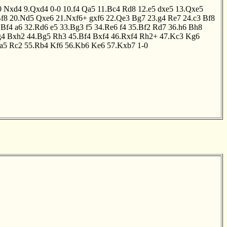
0
Nxd4
9.Qxd4
0-0
10.f4
Qa5
11.Bc4
Rd8
12.e5
dxe5
13.Qxe5
f8
20.Nd5
Qxe6
21.Nxf6+
gxf6
22.Qe3
Bg7
23.g4
Re7
24.c3
Bf8
.Bf4
a6
32.Rd6
e5
33.Bg3
f5
34.Re6
f4
35.Bf2
Rd7
36.h6
Bh8
g4
Bxh2
44.Bg5
Rh3
45.Bf4
Bxf4
46.Rxf4
Rh2+
47.Kc3
Kg6
a5
Rc2
55.Rb4
Kf6
56.Kb6
Ke6
57.Kxb7
1-0