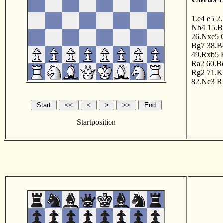
1.e4
e5
2
Nb4
15.B
26.Nxe5
Bg7
38.B
49.Rxb5
Ra2
60.B
Rg2
71.K
82.Nc3
R
Startposition