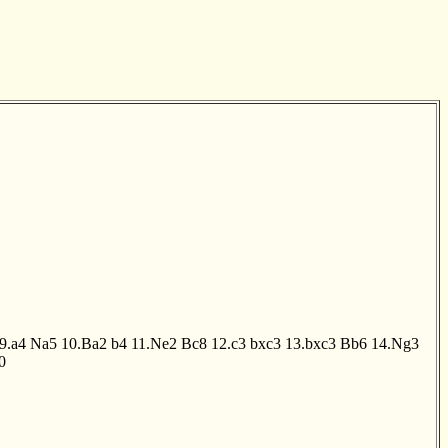
9.a4
Na5
10.Ba2
b4
11.Ne2
Bc8
12.c3
bxc3
13.bxc3
Bb6
14.Ng3
0