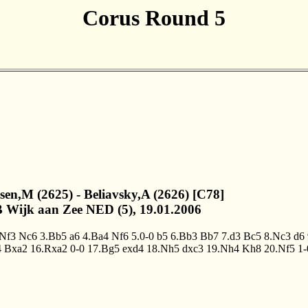
Corus Round 5
lsen,M (2625) - Beliavsky,A (2626) [C78]
 Wijk aan Zee NED (5), 19.01.2006
.Nf3
Nc6
3.Bb5
a6
4.Ba4
Nf6
5.0-0
b5
6.Bb3
Bb7
7.d3
Bc5
8.Nc3
d6
4
Bxa2
16.Rxa2
0-0
17.Bg5
exd4
18.Nh5
dxc3
19.Nh4
Kh8
20.Nf5
1-