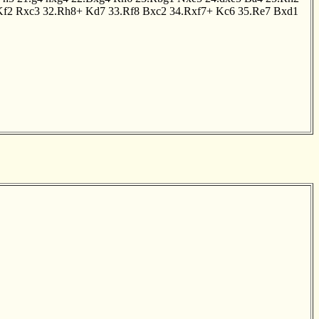
Kf2
Rxc3
32.Rh8+
Kd7
33.Rf8
Bxc2
34.Rxf7+
Kc6
35.Re7
Bxd1