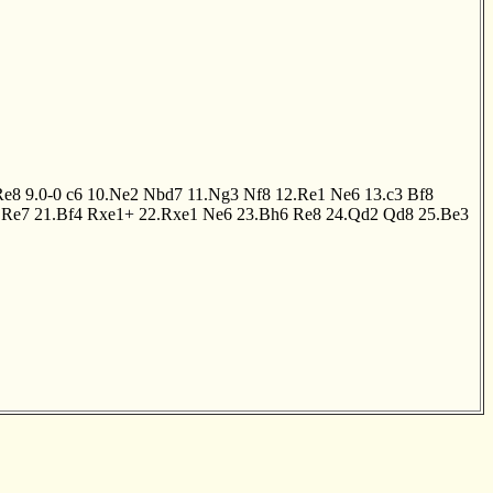
Re8
9.0-0
c6
10.Ne2
Nbd7
11.Ng3
Nf8
12.Re1
Ne6
13.c3
Bf8
Re7
21.Bf4
Rxe1+
22.Rxe1
Ne6
23.Bh6
Re8
24.Qd2
Qd8
25.Be3