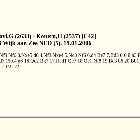
covi,G (2633) - Koneru,H (2537) [C42]
 Wijk aan Zee NED (5), 19.01.2006
.Nf3
Nf6
3.Nxe5
d6
4.Nf3
Nxe4
5.Nc3
Nf6
6.d4
Be7
7.Bd3
0-0
8.h3
d7
15.c4
g6
16.Qc2
Bg7
17.Rad1
Qc7
18.Qc1
Nf8
19.Be3
b6
20.Bb1
c2
1/2-1/2