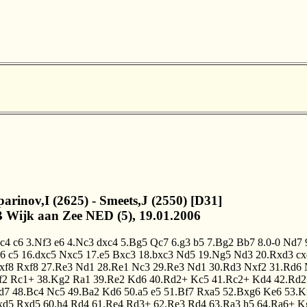
parinov,I (2625) - Smeets,J (2550) [D31]
 Wijk aan Zee NED (5), 19.01.2006
.c4
c6
3.Nf3
e6
4.Nc3
dxc4
5.Bg5
Qc7
6.g3
b5
7.Bg2
Bb7
8.0-0
Nd7
d6
c5
16.dxc5
Nxc5
17.e5
Bxc3
18.bxc3
Nd5
19.Ng5
Nd3
20.Rxd3
cx
xf8
Rxf8
27.Re3
Nd1
28.Re1
Nc3
29.Re3
Nd1
30.Rd3
Nxf2
31.Rd6
f2
Rc1+
38.Kg2
Ra1
39.Re2
Kd6
40.Rd2+
Kc5
41.Rc2+
Kd4
42.Rd2
d7
48.Bc4
Nc5
49.Ba2
Kd6
50.a5
e5
51.Bf7
Rxa5
52.Bxg6
Ke6
53.K
xd5
Rxd5
60.h4
Rd4
61.Re4
Rd3+
62.Re3
Rd4
63.Ra3
h5
64.Ra6+
K