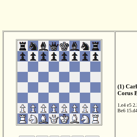
(1) Car
Corus B
1.e4
e5
2
Be6
15.d