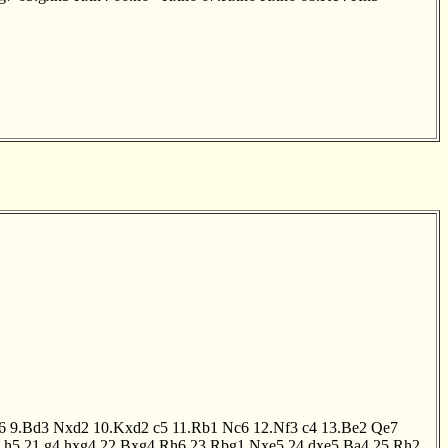
6
9.Bd3
Nxd2
10.Kxd2
c5
11.Rb1
Nc6
12.Nf3
c4
13.Be2
Qe7
h5
21.g4
hxg4
22.Bxg4
Rh6
23.Rbg1
Nxe5
24.dxe5
Ba4
25.Rh2