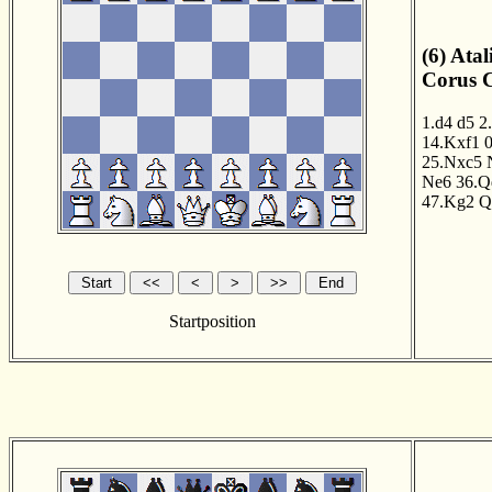
(6) Ata
Corus C
1.d4
d5
2
14.Kxf1
0
25.Nxc5
Ne6
36.Q
47.Kg2
Q
Startposition