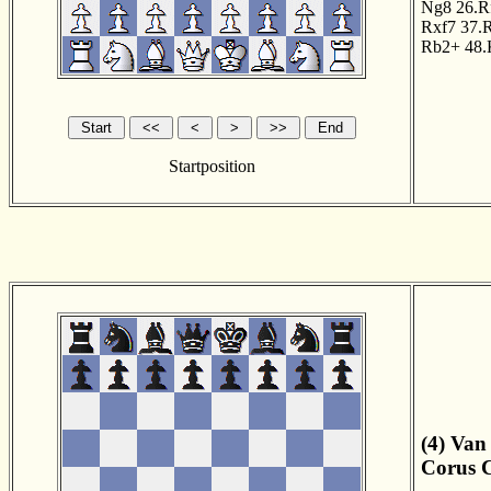
Ng8
26.R
Rxf7
37.
Rb2+
48.
Startposition
(4) Van
Corus C