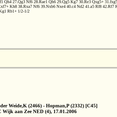
f1
Qh4
27.Qg3
Nf6
28.Rae1
Qh6
29.Qg5
Kg7
30.Re3
Qxg5+
31.fxg
Rxf7+
Kh8
38.Rxa7
Nf6
39.Nxb6
Nxe4
40.c4
Nd2
41.a5
Rf8
42.Rf7
Kg1
Rb1+
1/2-1/2
 der Weide,K (2466) - Hopman,P (2332) [C45]
 Wijk aan Zee NED (4), 17.01.2006