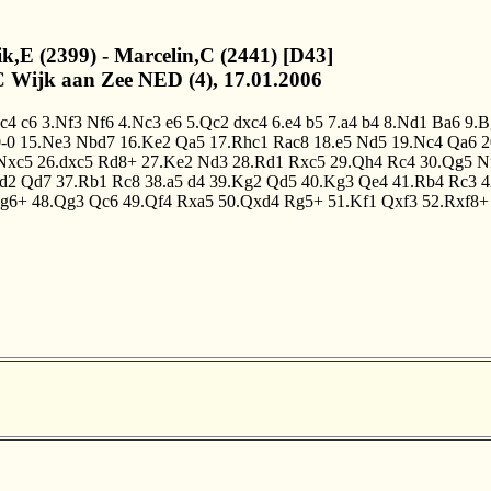
lik,E (2399) - Marcelin,C (2441) [D43]
 Wijk aan Zee NED (4), 17.01.2006
.c4
c6
3.Nf3
Nf6
4.Nc3
e6
5.Qc2
dxc4
6.e4
b5
7.a4
b4
8.Nd1
Ba6
9.B
-0
15.Ne3
Nbd7
16.Ke2
Qa5
17.Rhc1
Rac8
18.e5
Nd5
19.Nc4
Qa6
2
Nxc5
26.dxc5
Rd8+
27.Ke2
Nd3
28.Rd1
Rxc5
29.Qh4
Rc4
30.Qg5
N
d2
Qd7
37.Rb1
Rc8
38.a5
d4
39.Kg2
Qd5
40.Kg3
Qe4
41.Rb4
Rc3
4
g6+
48.Qg3
Qc6
49.Qf4
Rxa5
50.Qxd4
Rg5+
51.Kf1
Qxf3
52.Rxf8+