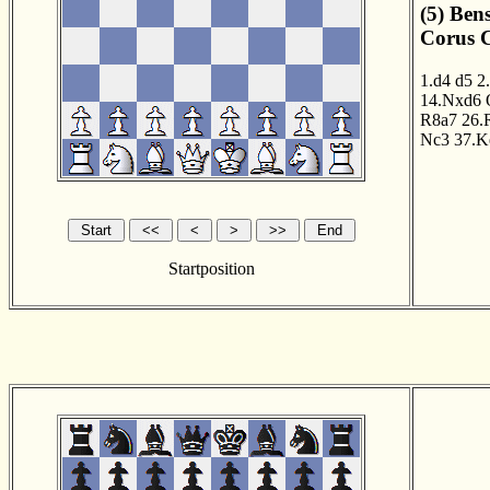
(5) Ben
Corus C
1.d4
d5
2
14.Nxd6
R8a7
26.
Nc3
37.K
Startposition