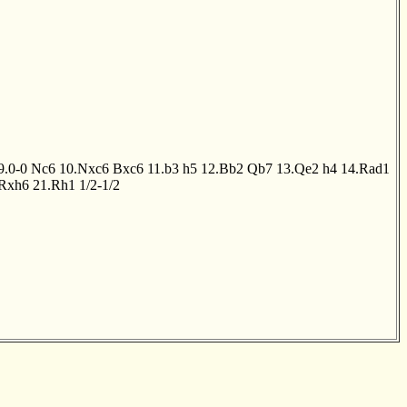
9.0-0
Nc6
10.Nxc6
Bxc6
11.b3
h5
12.Bb2
Qb7
13.Qe2
h4
14.Rad1
Rxh6
21.Rh1
1/2-1/2