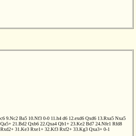
c6
9.Nc2
Ba5
10.Nf3
0-0
11.h4
d6
12.exd6
Qxd6
13.Rxa5
Nxa5
Qa5+
21.Bd2
Qxb6
22.Qxa4
Qb1+
23.Ke2
Bd7
24.Nfe1
Rfd8
Rxd2+
31.Ke3
Rxe1+
32.Kf3
Rxf2+
33.Kg3
Qxa3+
0-1