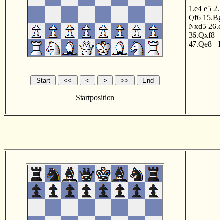
1.e4
e5
2
Qf6
15.B
Nxd5
26.
36.Qxf8+
47.Qe8+
Startposition