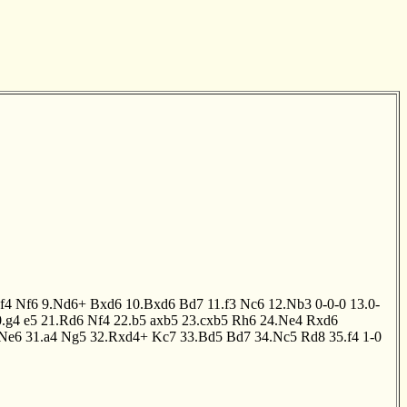
f4
Nf6
9.Nd6+
Bxd6
10.Bxd6
Bd7
11.f3
Nc6
12.Nb3
0-0-0
13.0-
0.g4
e5
21.Rd6
Nf4
22.b5
axb5
23.cxb5
Rh6
24.Ne4
Rxd6
Ne6
31.a4
Ng5
32.Rxd4+
Kc7
33.Bd5
Bd7
34.Nc5
Rd8
35.f4
1-0