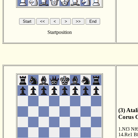
Startposition
(3) Atal
Corus C
1.Nf3
Nf
14.Re1
B