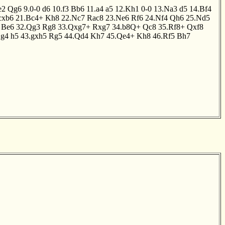
e2
Qg6
9.0-0
d6
10.f3
Bb6
11.a4
a5
12.Kh1
0-0
13.Na3
d5
14.Bf4
cxb6
21.Bc4+
Kh8
22.Nc7
Rac8
23.Ne6
Rf6
24.Nf4
Qh6
25.Nd5
Be6
32.Qg3
Rg8
33.Qxg7+
Rxg7
34.b8Q+
Qc8
35.Rf8+
Qxf8
.g4
h5
43.gxh5
Rg5
44.Qd4
Kh7
45.Qe4+
Kh8
46.Rf5
Bh7