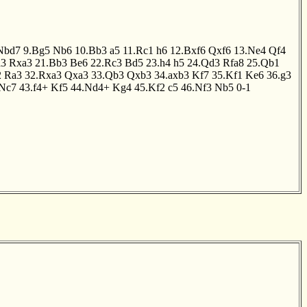
Nbd7
9.Bg5
Nb6
10.Bb3
a5
11.Rc1
h6
12.Bxf6
Qxf6
13.Ne4
Qf4
a3
Rxa3
21.Bb3
Be6
22.Rc3
Bd5
23.h4
h5
24.Qd3
Rfa8
25.Qb1
2
Ra3
32.Rxa3
Qxa3
33.Qb3
Qxb3
34.axb3
Kf7
35.Kf1
Ke6
36.g3
Nc7
43.f4+
Kf5
44.Nd4+
Kg4
45.Kf2
c5
46.Nf3
Nb5
0-1