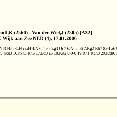
choff,K (2560) - Van der Wiel,J (2505) [A32]
 Wijk aan Zee NED (4), 17.01.2006
.Nf3
Nf6
3.d4
cxd4
4.Nxd4
e6
5.g3
Qc7
6.Nd2
b6
7.Bg2
Bb7
8.e4
a6
f3
hxg3
16.hxg3
Rh6
17.Bc3
a5
18.Kg2
0-0-0
19.Rh1
Rdh8
20.Rxh6