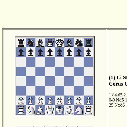
(1) Li 
Corus C
1.d4
d5
2
0-0
Nd5
25.Nxd6