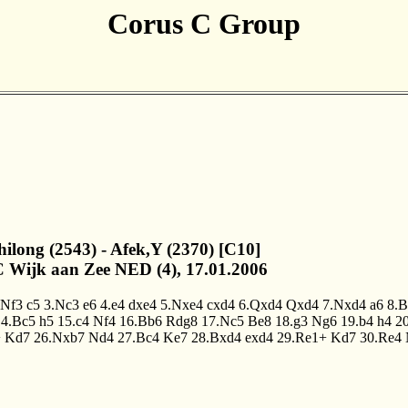
Corus C Group
Shilong (2543) - Afek,Y (2370) [C10]
 Wijk aan Zee NED (4), 17.01.2006
.Nf3
c5
3.Nc3
e6
4.e4
dxe4
5.Nxe4
cxd4
6.Qxd4
Qxd4
7.Nxd4
a6
8.B
14.Bc5
h5
15.c4
Nf4
16.Bb6
Rdg8
17.Nc5
Be8
18.g3
Ng6
19.b4
h4
2
+
Kd7
26.Nxb7
Nd4
27.Bc4
Ke7
28.Bxd4
exd4
29.Re1+
Kd7
30.Re4