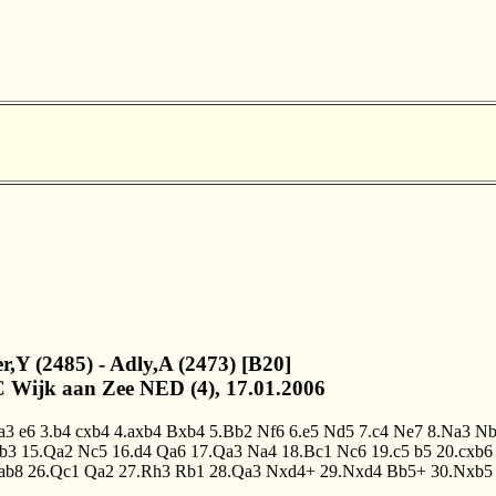
er,Y (2485) - Adly,A (2473) [B20]
 Wijk aan Zee NED (4), 17.01.2006
a3
e6
3.b4
cxb4
4.axb4
Bxb4
5.Bb2
Nf6
6.e5
Nd5
7.c4
Ne7
8.Na3
Nb
b3
15.Qa2
Nc5
16.d4
Qa6
17.Qa3
Na4
18.Bc1
Nc6
19.c5
b5
20.cxb6
ab8
26.Qc1
Qa2
27.Rh3
Rb1
28.Qa3
Nxd4+
29.Nxd4
Bb5+
30.Nxb5