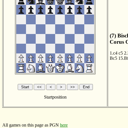
(7) Bis
Corus C
1.c4
c5
2
Bc5
15.B
Startposition
All games on this page as PGN
here