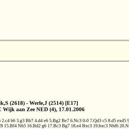
ik,S (2618) - Werle,J (2514) [E17]
 Wijk aan Zee NED (4), 17.01.2006
6
2.c4
b6
3.g3
Bb7
4.d4
e6
5.Bg2
Be7
6.Nc3
0-0
7.Qd3
c5
8.d5
exd5
f8
15.Bf4
Nh5
16.Bd2
g6
17.Bc3
Bg7
18.e4
Bxc3
19.bxc3
Nhf6
20.N