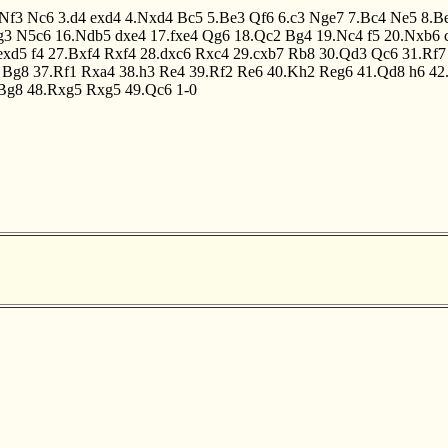
.Nf3
Nc6
3.d4
exd4
4.Nxd4
Bc5
5.Be3
Qf6
6.c3
Nge7
7.Bc4
Ne5
8.B
g3
N5c6
16.Ndb5
dxe4
17.fxe4
Qg6
18.Qc2
Bg4
19.Nc4
f5
20.Nxb6
exd5
f4
27.Bxf4
Rxf4
28.dxc6
Rxc4
29.cxb7
Rb8
30.Qd3
Qc6
31.Rf7
Bg8
37.Rf1
Rxa4
38.h3
Re4
39.Rf2
Re6
40.Kh2
Reg6
41.Qd8
h6
42
Bg8
48.Rxg5
Rxg5
49.Qc6
1-0