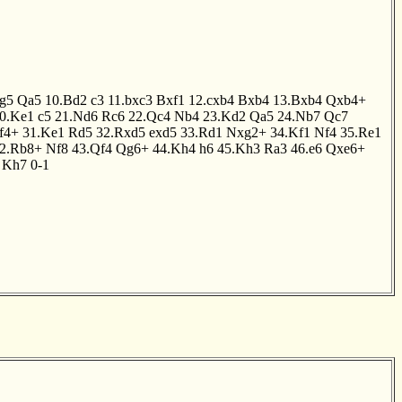
g5
Qa5
10.Bd2
c3
11.bxc3
Bxf1
12.cxb4
Bxb4
13.Bxb4
Qxb4+
0.Ke1
c5
21.Nd6
Rc6
22.Qc4
Nb4
23.Kd2
Qa5
24.Nb7
Qc7
f4+
31.Ke1
Rd5
32.Rxd5
exd5
33.Rd1
Nxg2+
34.Kf1
Nf4
35.Re1
2.Rb8+
Nf8
43.Qf4
Qg6+
44.Kh4
h6
45.Kh3
Ra3
46.e6
Qxe6+
Kh7
0-1