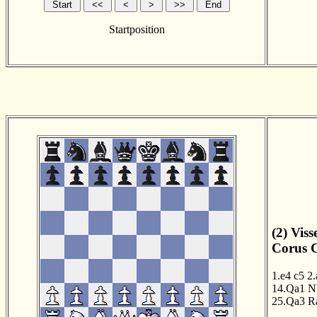
Startposition
(2) Viss
Corus C
1.e4
c5
2.
14.Qa1
N
25.Qa3
R