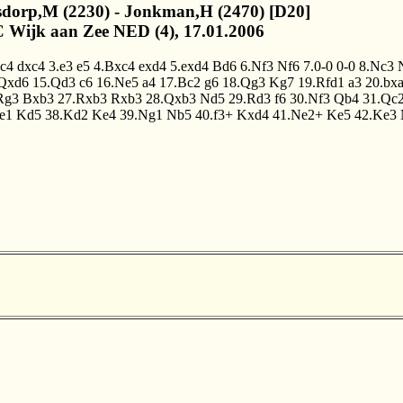
sdorp,M (2230) - Jonkman,H (2470) [D20]
 Wijk aan Zee NED (4), 17.01.2006
.c4
dxc4
3.e3
e5
4.Bxc4
exd4
5.exd4
Bd6
6.Nf3
Nf6
7.0-0
0-0
8.Nc3
Qxd6
15.Qd3
c6
16.Ne5
a4
17.Bc2
g6
18.Qg3
Kg7
19.Rfd1
a3
20.bx
Rg3
Bxb3
27.Rxb3
Rxb3
28.Qxb3
Nd5
29.Rd3
f6
30.Nf3
Qb4
31.Qc
e1
Kd5
38.Kd2
Ke4
39.Ng1
Nb5
40.f3+
Kxd4
41.Ne2+
Ke5
42.Ke3