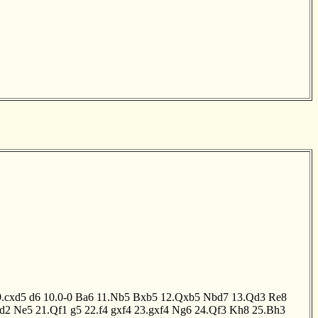
9.cxd5
d6
10.0-0
Ba6
11.Nb5
Bxb5
12.Qxb5
Nbd7
13.Qd3
Re8
d2
Ne5
21.Qf1
g5
22.f4
gxf4
23.gxf4
Ng6
24.Qf3
Kh8
25.Bh3