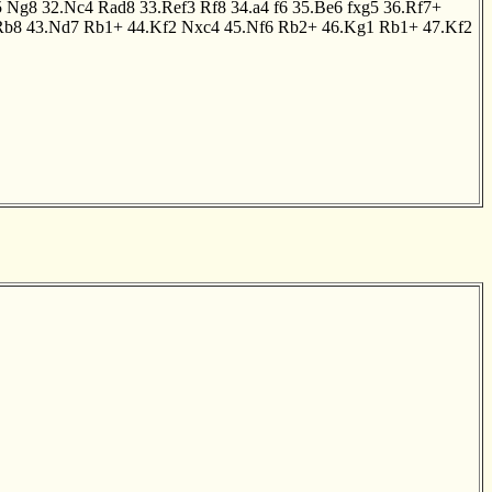
5
Ng8
32.Nc4
Rad8
33.Ref3
Rf8
34.a4
f6
35.Be6
fxg5
36.Rf7+
Rb8
43.Nd7
Rb1+
44.Kf2
Nxc4
45.Nf6
Rb2+
46.Kg1
Rb1+
47.Kf2